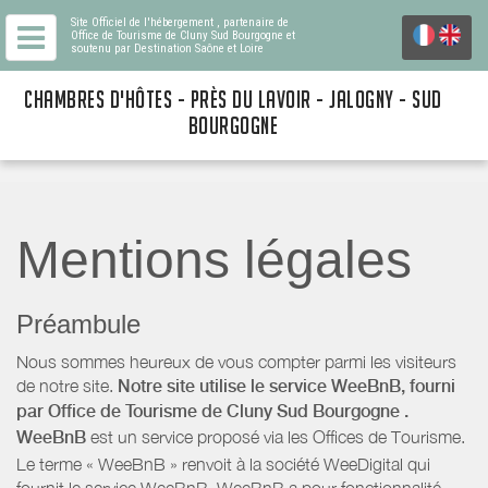
Site Officiel de l'hébergement
, partenaire de
Office de Tourisme de Cluny Sud Bourgogne
et
soutenu par Destination Saône et Loire
CHAMBRES D'HÔTES - PRÈS DU LAVOIR - JALOGNY - SUD
BOURGOGNE
Mentions légales
Préambule
Nous sommes heureux de vous compter parmi les visiteurs
de notre site.
Notre site utilise le service WeeBnB, fourni
par
Office de Tourisme de Cluny Sud Bourgogne
.
WeeBnB
est un service proposé via les Offices de Tourisme.
Le terme « WeeBnB » renvoit à la société WeeDigital qui
fournit le service WeeBnB. WeeBnB a pour fonctionnalité