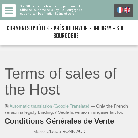
Site Officiel de l'hébergement
, partenaire de
Office de Tourisme de Cluny Sud Bourgogne
et
soutenu par Destination Saône et Loire
CHAMBRES D'HÔTES - PRÈS DU LAVOIR - JALOGNY - SUD
BOURGOGNE
Terms of sales of
the Host
Automatic translation (Google Translate)
— Only the French
version is legally binding. / Seule la version française fait foi.
Conditions Générales de Vente
Marie-Claude BONNIAUD